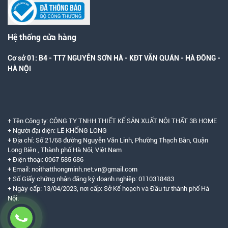
Hệ thống cửa hàng
Cơ sở 01: B4 - TT7 NGUYỄN SƠN HÀ - KĐT VĂN QUÁN - HÀ ĐÔNG -
HÀ NỘI
+ Tên Công ty: CÔNG TY TNHH THIẾT KẾ SẢN XUẤT NỘI THẤT 3B HOME
+ Người đại diện: LÊ KHỔNG LONG
+ Địa chỉ: Số 21/68 đường Nguyễn Văn Linh, Phường Thạch Bàn, Quận
Long Biên , Thành phố Hà Nội, Việt Nam
+ Điện thoại: 0967 585 686
+ Email: noithatthongminh.net.vn@gmail.com
+ Số Giấy chứng nhận đăng ký doanh nghiệp: 0110318483
+ Ngày cấp: 13/04/2023, nơi cấp: Sở Kế hoạch và Đầu tư thành phố Hà
Nội.