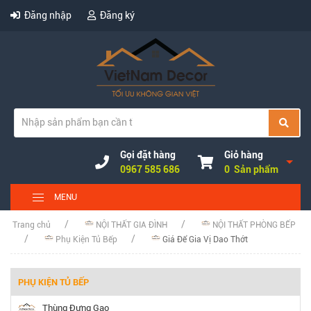
Đăng nhập
Đăng ký
Gọi đặt hàng
Giỏ hàng
0967 585 686
0 Sản phẩm
MENU
Trang chủ
NỘI THẤT GIA ĐÌNH
NỘI THẤT PHÒNG BẾP
Phụ Kiện Tủ Bếp
Giá Để Gia Vị Dao Thớt
PHỤ KIỆN TỦ BẾP
Thùng Đựng Gạo