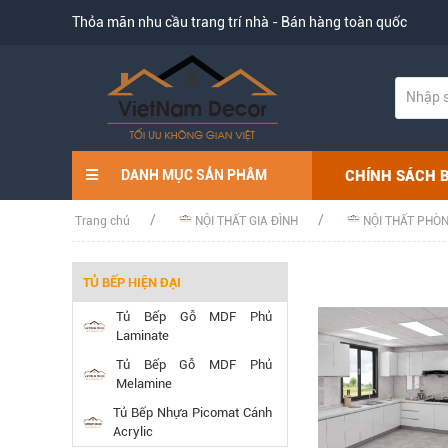
Thỏa mãn nhu cầu trang trí nhà - Bán hàng toàn quốc
CHÍNH SÁCH 
DANH MỤC SẢN PHÂM
Trang chủ
NỘI THẤT GIA ĐÌNH
NỘI THẤT PHÒ
TỦ BẾP HIỆN ĐẠI
Tủ Bếp Gỗ MDF Phủ
Laminate
Tủ Bếp Gỗ MDF Phủ
Melamine
Tủ Bếp Nhựa Picomat Cánh
Acrylic