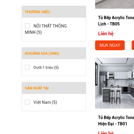
THƯƠNG HIỆU
Tủ Bếp Acrylic Ton
Lịch - TB05
NỘI THẤT THÔNG
MINH (5)
Liên hệ
MUA NGAY
KHOẢNG GIÁ (VND)
Dưới 1 triệu (5)
SẢN XUẤT TẠI
Việt Nam (5)
Tủ Bếp Acrylic To
Hiện Đại - TB01
Liên hệ