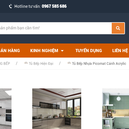
Hotline tư vấn:
0967 585 686
BÁN HÀNG
KINH NGHIỆM
TUYỂN DỤNG
LIÊN HỆ
NG BẾP
Tủ Bếp Hiện Đại
Tủ Bếp Nhựa Picomat Cánh Acrylic