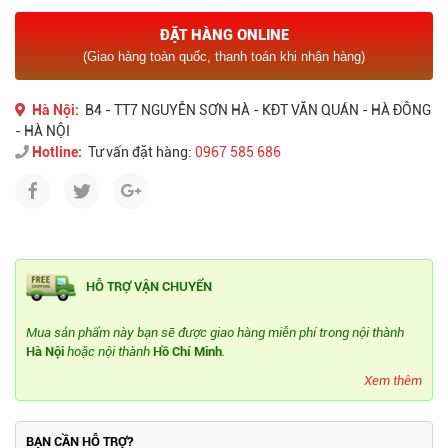
ĐẶT HÀNG ONLINE
(Giao hàng toàn quốc, thanh toán khi nhận hàng)
Hà Nội:
B4 - TT7 NGUYỄN SƠN HÀ - KĐT VĂN QUÁN - HÀ ĐÔNG
- HÀ NỘI
Hotline:
Tư vấn đặt hàng:
0967 585 686
HỖ TRỢ VẬN CHUYỂN
Mua sản phẩm này bạn sẽ được giao hàng miễn phí trong nội thành
Hà Nội
hoặc nội thành
Hồ Chí Minh
.
Xem thêm
BẠN CẦN HỖ TRỢ?