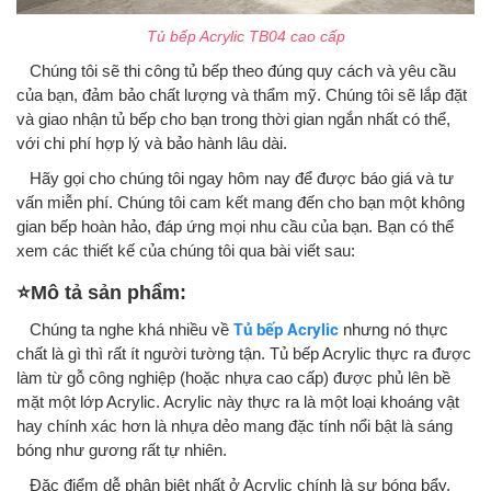
Tủ bếp Acrylic TB04 cao cấp
Chúng tôi sẽ thi công tủ bếp theo đúng quy cách và yêu cầu
của bạn, đảm bảo chất lượng và thẩm mỹ. Chúng tôi sẽ lắp đặt
và giao nhận tủ bếp cho bạn trong thời gian ngắn nhất có thể,
với chi phí hợp lý và bảo hành lâu dài.
Hãy gọi cho chúng tôi ngay hôm nay để được báo giá và tư
vấn miễn phí. Chúng tôi cam kết mang đến cho bạn một không
gian bếp hoàn hảo, đáp ứng mọi nhu cầu của bạn. Bạn có thể
xem các thiết kế của chúng tôi qua bài viết sau:
⭐
Mô tả sản phẩm:
Chúng ta nghe khá nhiều về
Tủ bếp Acrylic
nhưng nó thực
chất là gì thì rất ít người tường tận. Tủ bếp Acrylic thực ra được
làm từ gỗ công nghiệp (hoặc nhựa cao cấp) được phủ lên bề
mặt một lớp Acrylic. Acrylic này thực ra là một loại khoáng vật
hay chính xác hơn là nhựa dẻo mang đặc tính nổi bật là sáng
bóng như gương rất tự nhiên.
Đặc điểm dễ phân biệt nhất ở Acrylic chính là sự bóng bẩy,