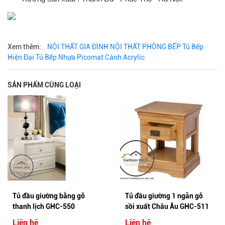
Xem thêm:
NỘI THẤT GIA ĐÌNH
NỘI THẤT PHÒNG BẾP
Tủ Bếp
Hiện Đại
Tủ Bếp Nhựa Picomat Cánh Acrylic
SẢN PHẨM CÙNG LOẠI
Tủ đầu giường 1 ngăn gỗ
Tủ trang trí đầu giường gỗ
sồi xuất Châu Âu GHC-511
công nghiệp GHS-5547
Liên hệ
Liên hệ