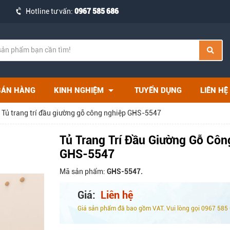
Hotline tư vấn:
0967 585 686
BÁN HÀNG
KINH NGHIỆM
TUYỂN DỤNG
LIÊN HỆ
Tủ trang trí đầu giường gỗ công nghiệp GHS-5547
Tủ Trang Trí Đầu Giường Gỗ Côn
GHS-5547
Mã sản phẩm:
GHS-5547.
Giá:
Liên hệ
Giá sản phẩm đã bao gồm VAT. Vui lòng gọi 0967 585 