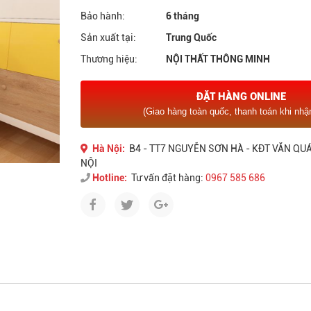
Bảo hành:
6 tháng
Sản xuất tại:
Trung Quốc
Thương hiệu:
NỘI THẤT THÔNG MINH
ĐẶT HÀNG ONLINE
(Giao hàng toàn quốc, thanh toán khi nhậ
Hà Nội:
B4 - TT7 NGUYỄN SƠN HÀ - KĐT VĂN QUÁ
NỘI
Hotline:
Tư vấn đặt hàng:
0967 585 686