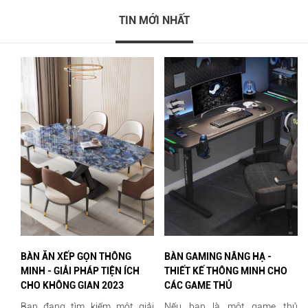
TIN MỚI NHẤT
BÀN ĂN XẾP GỌN THÔNG
BÀN GAMING NÂNG HẠ -
MINH - GIẢI PHÁP TIỆN ÍCH
THIẾT KẾ THÔNG MINH CHO
CHO KHÔNG GIAN 2023
CÁC GAME THỦ
Bạn đang tìm kiếm một giải
Nếu bạn là một game thủ