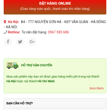
ĐẶT HÀNG ONLINE
(Giao hàng toàn quốc, thanh toán khi nhận hàng)
Hà Nội:
B4 - TT7 NGUYỄN SƠN HÀ - KĐT VĂN QUÁN - HÀ ĐÔNG
- HÀ NỘI
Hotline:
Tư vấn đặt hàng:
0967 585 686
HỖ TRỢ VẬN CHUYỂN
Mua sản phẩm này bạn sẽ được giao hàng miễn phí trong nội thành
Hà Nội
hoặc nội thành
Hồ Chí Minh
.
Xem thêm
BẠN CẦN HỖ TRỢ?