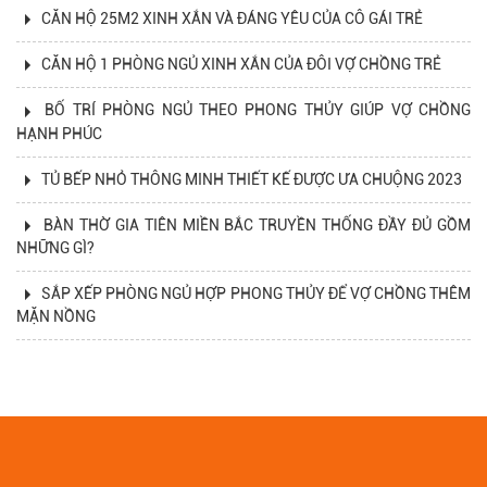
CĂN HỘ 25M2 XINH XẮN VÀ ĐÁNG YÊU CỦA CÔ GÁI TRẺ
CĂN HỘ 1 PHÒNG NGỦ XINH XẮN CỦA ĐÔI VỢ CHỒNG TRẺ
BỐ TRÍ PHÒNG NGỦ THEO PHONG THỦY GIÚP VỢ CHỒNG
HẠNH PHÚC
TỦ BẾP NHỎ THÔNG MINH THIẾT KẾ ĐƯỢC ƯA CHUỘNG 2023
BÀN THỜ GIA TIÊN MIỀN BẮC TRUYỀN THỐNG ĐẦY ĐỦ GỒM
NHỮNG GÌ?
SẮP XẾP PHÒNG NGỦ HỢP PHONG THỦY ĐỂ VỢ CHỒNG THÊM
MẶN NỒNG